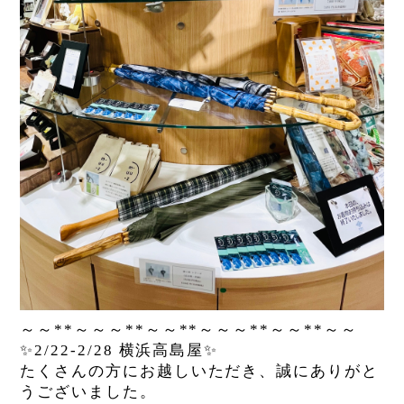
～～
**
～～～
**
～～
**
～～～
**
～～
**
～～
✨
2/22-2/28
横浜高島屋
✨
たくさんの方にお越しいただき、誠にありがと
うございました。