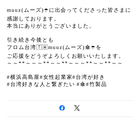
muuz(
ムーズ
)
☂️
に出会ってくださった皆さまに
感謝しております。
本当にありがとうございました。
引き続き今後とも
フロム台湾
🇹🇼
muuz(
ムーズ
)
傘
☂️
を
ご応援をどうぞよろしくお願いいたします。
～～
**
～～～
**
～～
**
～～～
**
～～
**
～～
#横浜高島屋#女性起業家#台湾が好き
#台湾好きな人と繋ぎたい #傘#竹製品