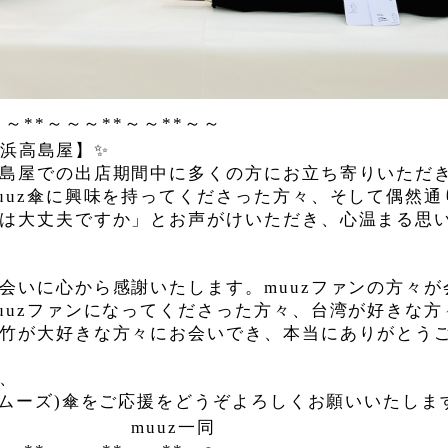
～～
**
～～～
**
～～
**
～～
浜高島屋】
✨
島屋での出店期間中に多くの方にお立ち寄りいただ
uuz
傘に興味を持ってくださった方々、そして偶然通
は大丈夫ですか」とお声がけいただき、心温まる思
会いに心から感謝いたします。
muuz
ファンの方々が
uuz
ファンになってくださった方々、台湾が好きな方
竹が大好きな方々にお会いでき、本当にありがとう
、
ムーズ
)
傘
をご応援をどうぞよろしくお願いいたしま
一同
uuz