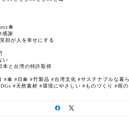
～～
**
～～～
**
～～
**
～〜
uuz
傘
#
感謝
笑顔が人を幸せにする
竹
ない
日本と台湾の特許取得
竹
#
傘
#
日傘
#
竹製品
#
台湾文化
#
サステナブルな暮
SDGs #
天然素材
#
環境にやさしい
#
ものづくり
#
雨の