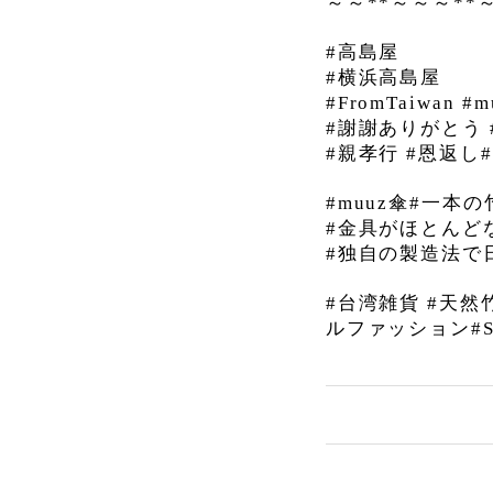
～～
**
～～～
**
#
高島屋
#
横浜高島屋
#FromTaiwan #m
#
謝謝ありがとう
#
親孝行
#
恩返し
#
#muuz傘#一本の
#金具がほとんど
#独自の製造法で
#
台湾雑貨
#
天然
ルファッション
#