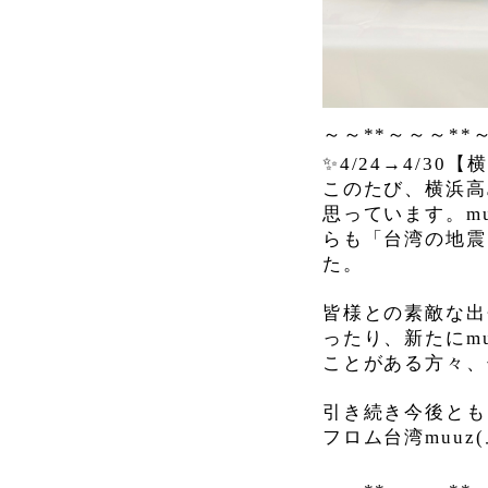
～～
**
～～～
**
✨
4/24→4/30
【横
このたび、横浜高
思っています。
m
らも「台湾の地震
た。
皆様との素敵な出
ったり、新たに
m
ことがある方々、
引き続き今後とも
フロム台湾
muuz(
m